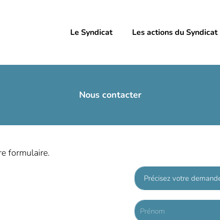
Le Syndicat
Les actions du Syndicat
Nous contacter
re formulaire.
L
i
s
t
N
e
o
d