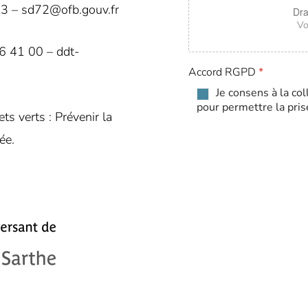
h
 33 – sd72@ofb.gouv.fr
U
Dra
e
p
Vo
*
l
o
16 41 00 – ddt-
a
Accord RGPD
*
d
Je consens à la co
pour permettre la pr
s verts : Prévenir la
ée.